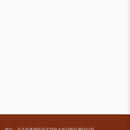
地址：北京市東城區崇文門外大街11號10層1001室