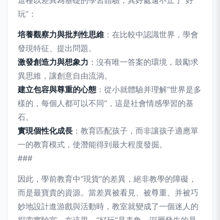
這種以差異為基礎的學習體驗，其好處遠不止于“好
玩”：
培養觀察力與批判性思維
：在比較中認識世界，學會
發現特征、提出問題。
激發創造力與想象力
：沒有唯一答案的環境，鼓勵求
異思維，讓創意自由流淌。
建立包容與尊重的心態
：從小就體驗并理解“世界是多
樣的，每個人都可以不同”，這是社會情感學習的基
石。
實現個性化成長
：教育匹配孩子，而非讓孩子適應單
一的教育模式，使潛能得到最大程度發掘。
###
因此，學前教育中“現貨”的差異，絕非教學的障礙，
而是最寶貴的資源。當差異被看見、被尊重、并被巧
妙地設計進游戲與活動時，教室就變成了一個迷人的