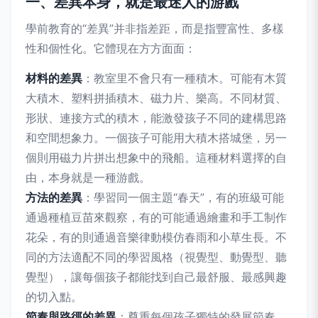
一、差異本身，就是最迷人的游戲
學前教育的“差異”并非指差距，而是指豐富性、多樣
性和個性化。它體現在方方面面：
材料的差異
：教室里不會只有一種積木。可能有木質
大積木、塑料拼插積木、磁力片、樂高。不同材質、
形狀、連接方式的積木，能激發孩子不同的建構思路
和空間想象力。一個孩子可能用大積木搭城堡，另一
個則用磁力片拼出想象中的飛船。這種材料選擇的自
由，本身就是一種游戲。
方法的差異
：學習同一個主題“春天”，有的班級可能
通過種植豆苗來觀察，有的可能通過繪畫和手工制作
花朵，有的則通過音樂律動模仿春雨和小草生長。不
同的方法適配不同的學習風格（視覺型、動覺型、聽
覺型），讓每個孩子都能找到自己最舒服、最感興趣
的切入點。
節奏與路徑的差異
：尊重每個孩子獨特的發展節奏。