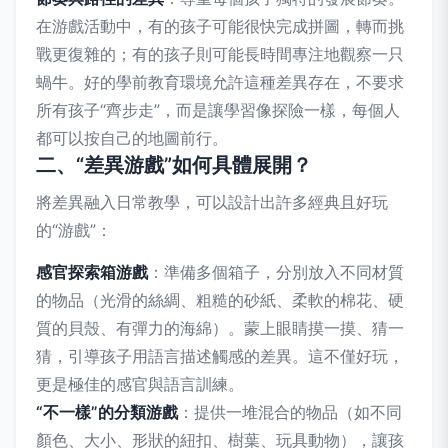
在游戲活動中，有的孩子可能很快完成拼圖，轉而挑
戰更復雜的；有的孩子則可能長時間專注地觀察一只
蝸牛。好的學前教育環境允許這種差異存在，不要求
所有孩子“齊步走”，而是讓學習像探險一樣，每個人
都可以按自己的地圖前行。
二、“差異游戲”如何具體展開？
將差異融入日常教學，可以設計出許多經典且好玩
的“游戲”：
感官探索箱游戲
：準備多個箱子，分別放入不同材質
的物品（光滑的絲綢、粗糙的砂紙、柔軟的棉花、硬
質的貝殼、有彈力的海綿）。蒙上眼睛摸一摸、猜一
猜，引導孩子用語言描述觸感的差異。這不僅好玩，
更是極佳的感官與語言訓練。
“不一樣”的分類游戲
：提供一堆混合的物品（如不同
顏色、大小、形狀的紐扣、樹葉、玩具動物），讓孩