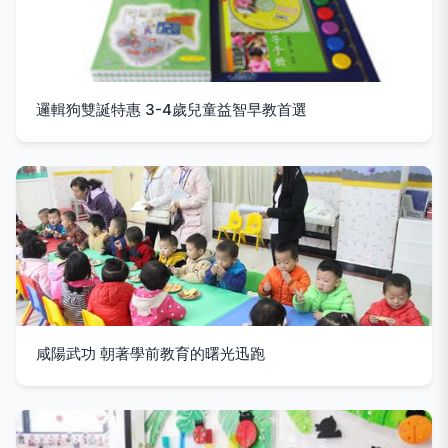
邏輯狗雙誕特惠 3-4歲兒童益智早教首選
咸陽武功 朝著學前教育的曙光迅跑